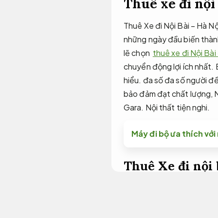
Thuê xe đi nội
Thuê Xe đi Nội Bài – Hà N
những ngày đầu biến thàn
lẽ chọn
thuê xe đi Nội Bài
chuyển động lợi ích nhất. 
hiểu. đa số đa số người đ
bảo đảm đạt chất lượng,
Gara.
Nội thất tiện nghi.
Máy đi bộ ưa thích vớ
Thuê Xe đi nội 
Thuê Xe chính hãng 
Bảng giá.