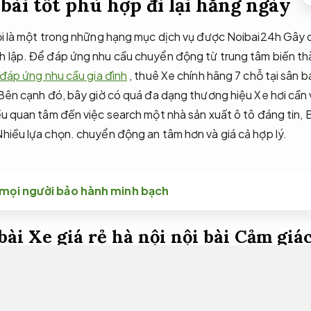
 bài tốt phù hợp đi lại hằng ngày
ội là một trong những hạng mục dịch vụ được Noibai24h Gây 
h lập. Để đáp ứng nhu cầu chuyển động từ trung tâm biến th
 đáp ứng nhu cầu gia đình
, thuê Xe chính hãng 7 chỗ tại sân b
Bên cạnh đó, bây giờ có quá đa dạng thương hiệu Xe hơi cần v
ều quan tâm đến việc search một nhà sản xuất ô tô đáng tin,
B
Nhiều lựa chọn.
chuyển động an tâm hơn và giá cả hợp lý.
i mọi người bảo hành minh bạch
bài Xe giá rẻ hà nội nội bài
Cảm giác 
đi nội bài