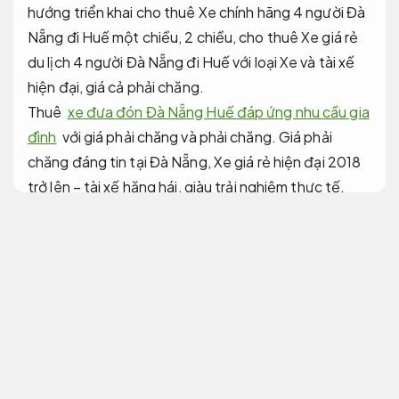
hướng triển khai cho thuê Xe chính hãng 4 người Đà
Nẵng đi Huế một chiều, 2 chiều, cho thuê Xe giá rẻ
du lịch 4 người Đà Nẵng đi Huế với loại Xe và tài xế
hiện đại, giá cả phải chăng.
Thuê
xe đưa đón Đà Nẵng Huế đáp ứng nhu cầu gia
đình
với giá phải chăng và phải chăng. Giá phải
chăng đáng tin tại Đà Nẵng, Xe giá rẻ hiện đại 2018
trở lên – tài xế hăng hái, giàu trải nghiệm thực tế.
Cuộc gọi không khả dụng. Điện thoại chuyên dụng
cho 24/7: 0762.570.570
Quạt hút phòng sơn ô tô nội thất tiện nghi
Nhiều lựa chọn.
Xe đưa đón Đà Nẵng Huế với mức giá dễ
tiếp cận an toàn tận tâm
Nhiều lựa